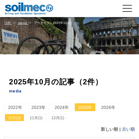
toggle
navigati
TOP
media
アーカイブ：2025年10月
2025年10月の記事（2件）
media
2022年
2023年
2024年
2025年
2026年
10月(2)
11月(1)
12月(1)
新しい順 |
古い順