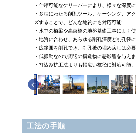
・伸縮可能なケリーバーにより、様々な深度に
・多種にわたる削孔ツール、ケーシング、アク
ズすることで、どんな地質にも対応可能
・水中の橋梁や高架橋の地盤基礎工事によく使
・地質に合わせ、あらゆる削孔深度と削孔径に
・広範囲を削孔でき、削孔後の埋め戻しは必要
・低振動なので周辺の構造物に悪影響を与えま
・打込み杭工法よりも幅広い杭径に対応可能、
Previous
工法の手順